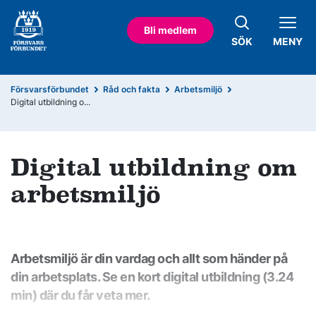
Bli medlem
SÖK
MENY
Försvarsförbundet
Råd och fakta
Arbetsmiljö
Digital utbildning o...
Digital utbildning om
arbetsmiljö
Arbetsmiljö är din vardag och allt som händer på
din arbetsplats. Se en kort digital utbildning (3.24
min) där du får veta mer.