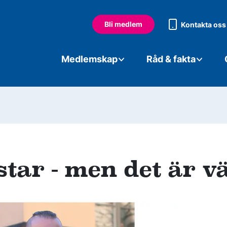
Bli medlem
Kontakta oss
Medlemskap
Råd & fakta
tar - men det är vä