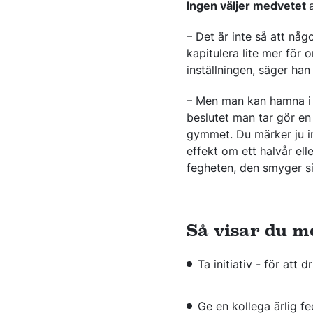
Ingen väljer medvetet
– Det är inte så att någ
kapitulera lite mer för
inställningen, säger han
– Men man kan hamna i d
beslutet man tar gör en 
gymmet. Du märker ju in
effekt om ett halvår ell
fegheten, den smyger si
Så visar du mo
Ta initiativ - för at
Ge en kollega ärlig f