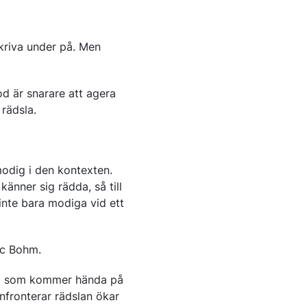
skriva under på. Men
od är snarare att agera
 rädsla.
modig i den kontexten.
känner sig rädda, så till
inte bara modiga vid ett
ic Bohm.
vad som kommer hända på
nfronterar rädslan ökar