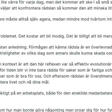
lite värre för varje dag, men det kommer att ske i så små s
äljer att konfrontera rädslan så kommer den att minska lit
are måste alltså själv agera, medan mindre mod tvärtom int
roblemet. Det kostar att bli modig. Det är billigt att bli mer
utan anledning. Förmågan att känna rädsla är en överlevn
ristigheter av olika slag som annars skulle kunna skada oss
kontext är att den här reflexen var så effektiv evolutionär
r tiden blir vi inte bara rädda för saker som är farliga oc
ker som är bra för oss. Och eftersom rädslan är överdimen
tera livet och nå dina mål.
iktigt på en arbetsplats, både för den enskilde medarbetar
 om hur man borde göra någonting men oroar dig för hur fo