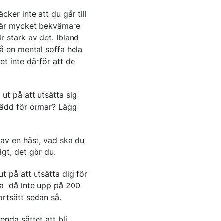
cker inte att du går till
t är mycket bekvämare
ir stark av det. Ibland
 en mental soffa hela
et inte därför att de
ut på att utsätta sig
rädd för ormar? Lägg
 av en häst, vad ska du
gt, det gör du.
ut på att utsätta dig för
tra då inte upp på 200
ortsätt sedan så.
enda sättet att bli