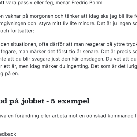
att vara passiv eller feg, menar Fredric Bohm.
on vaknar på morgonen och tänker att idag ska jag bli lite f
 omgivningen och styra mitt liv lite mindre. Det är ju inge
 och fortsätter:
en situationen, ofta därför att man reagerar på yttre tryck
fegare, man märker det först tio år senare. Det är precis som
te att du blir svagare just den här onsdagen. Du vet att d
er ett år, men idag märker du ingenting. Det som är det luri
g på en.
d på jobbet - 5 exempel
t driva en förändring eller arbeta mot en oönskad kommande 
eedback