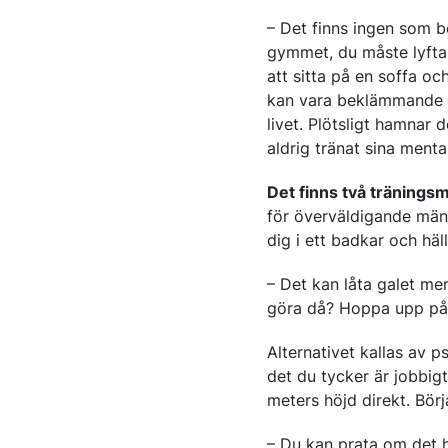
– Det finns ingen som bet
gymmet, du måste lyfta 
att sitta på en soffa och
kan vara beklämmande n
livet. Plötsligt hamnar 
aldrig tränat sina menta
Det finns två tränings
för överväldigande mäng
dig i ett badkar och häl
– Det kan låta galet me
göra då? Hoppa upp på h
Alternativet kallas av p
det du tycker är jobbig
meters höjd direkt. Börj
– Du kan prata om det hu