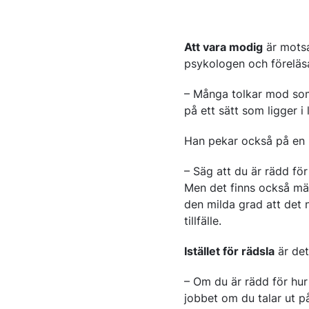
Att vara modig
är motsa
psykologen och föreläs
– Många tolkar mod som 
på ett sätt som ligger i
Han pekar också på en 
– Säg att du är rädd fö
Men det finns också männ
den milda grad att det 
tillfälle.
Istället för rädsla
är det
– Om du är rädd för hu
jobbet om du talar ut p