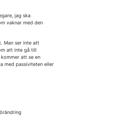
egare, jag ska
n som vaknar med den
. Man ser inte att
 att inte gå till
u kommer att se en
ga med passiviteten eller
förändring