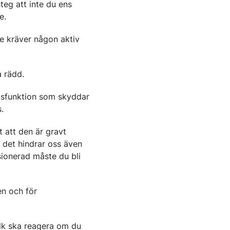
teg att inte du ens
e.
e kräver någon aktiv
a rädd.
adsfunktion som skyddar
.
t att den är gravt
h det hindrar oss även
sionerad måste du bli
en och för
lk ska reagera om du