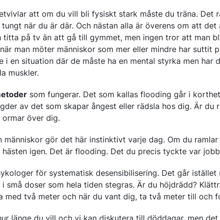
vivlar att om du vill bli fysiskt stark måste du träna. Det rä
tungt när du är där. Och nästan alla är överens om att de
 titta på tv än att gå till gymmet, men ingen tror att man bl
är man möter människor som mer eller mindre har suttit på
de i en situation där de måste ha en mental styrka men har d
la muskler.
metoder
som fungerar. Det som kallas flooding går i korthet 
der av det som skapar ångest eller rädsla hos dig. Är du 
l ormar över dig.
n människor gör det här instinktivt varje dag. Om du ramlar
ästen igen. Det är flooding. Det du precis tyckte var jobbi
sykologer för systematisk desensibilisering. Det går istället 
t i små doser som hela tiden stegras. Är du höjdrädd? Klät
a med två meter och när du vant dig, ta två meter till och f
r länge du vill och vi kan diskutera till döddagar, men det 