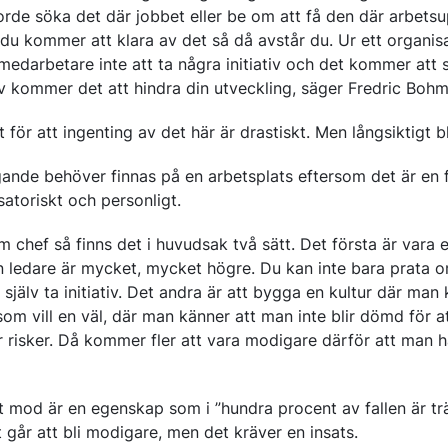
orde söka det där jobbet eller be om att få den där arbetsu
 du kommer att klara av det så då avstår du. Ur ett organis
edarbetare inte att ta några initiativ och det kommer att
iv kommer det att hindra din utveckling, säger Fredric Bohm
 för att ingenting av det här är drastiskt. Men långsiktigt b
ande behöver finnas på en arbetsplats eftersom det är en f
atoriskt och personligt.
m chef så finns det i huvudsak två sätt. Det första är vara
n ledare är mycket, mycket högre. Du kan inte bara prata o
vt själv ta initiativ. Det andra är att bygga en kultur där ma
m vill en väl, där man känner att man inte blir dömd för a
risker. Då kommer fler att vara modigare därför att man ha
 mod är en egenskap som i ”hundra procent av fallen är tr
 går att bli modigare, men det kräver en insats.