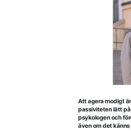
Att agera modigt är
passiviteten lätt p
psykologen och för
även om det känns j