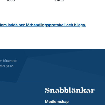
em ladda ner förhandlingsprotokoll och bilaga.
m försvaret
ller yrke.
Snabblänkar
Medlemskap