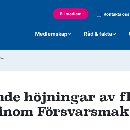
Bli medlem
Kontakta oss
Medlemskap
Råd & fakta
...
de höjningar av f
g inom Försvarsmak