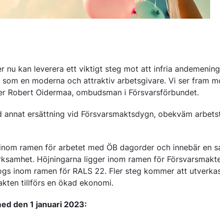
ter nu kan leverera ett viktigt steg mot att infria andemenin
som en moderna och attraktiv arbetsgivare. Vi ser fram mo
ger Robert Oidermaa, ombudsman i Försvarsförbundet.
d annat ersättning vid Försvarsmaktsdygn, obekväm arbetst
g inom ramen för arbetet med ÖB dagorder och innebär en s
rksamhet. Höjningarna ligger inom ramen för Försvarsmakte
 togs inom ramen för RALS 22. Fler steg kommer att utverk
kten tillförs en ökad ekonomi.
med den 1 januari 2023: