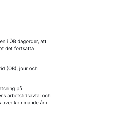
gen i ÖB dagorder, att
t det fortsatta
id (OB), jour och
atsning på
ns arbetstidsavtal och
as över kommande år i