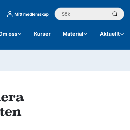
Sök
Mitt medlemskap
Om oss
Kurser
Material
Aktuellt
lera
ten