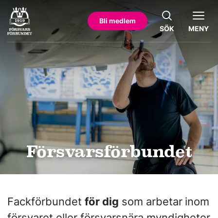
Bli medlem
SÖK
MENY
Försvarsförbundet
Fackförbundet
för dig
som arbetar
inom
försvaret eller försvarsnära myndigheter