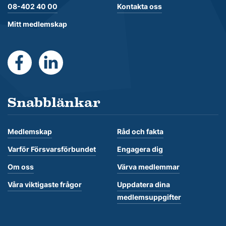
08-402 40 00
Kontakta oss
Mitt medlemskap
https://www.facebook.com/Forsvarsforbundet
https://se.linkedin.com/company/forsvarsforb
Snabblänkar
Medlemskap
Råd och fakta
Varför Försvarsförbundet
Engagera dig
Om oss
Värva medlemmar
Våra viktigaste frågor
Uppdatera dina
medlemsuppgifter