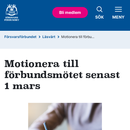
Bli medlem
SÖK
MENY
Försvarsförbundet
Läsvärt
Motionera till förbu...
Motionera till
förbundsmötet senast
1 mars