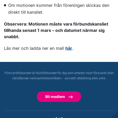
Om motionen kommer från föreningen skickas den
direkt till kansliet.
Observera: Motionen måste vara förbundskansliet
tillhanda senast 1 mars – och datumet närmar sig
snabbt.
Läs mer och ladda ner en mall
här
.
Försvarsförbundet är fackförbundet för dig som arbetar inom försvaret eller
närstående verksamhetsområden - oavsett utbildning eller yrke.
Bli medlem