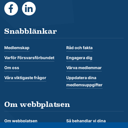
https://www.facebook.com/Forsvarsforbundet
https://se.linkedin.com/company/forsvarsforb
Snabblänkar
Medlemskap
Råd och fakta
Varför Försvarsförbundet
Engagera dig
Om oss
Värva medlemmar
Våra viktigaste frågor
Uppdatera dina
medlemsuppgifter
Om webbplatsen
Om webbplatsen
Så behandlar vi dina
personuppgifter