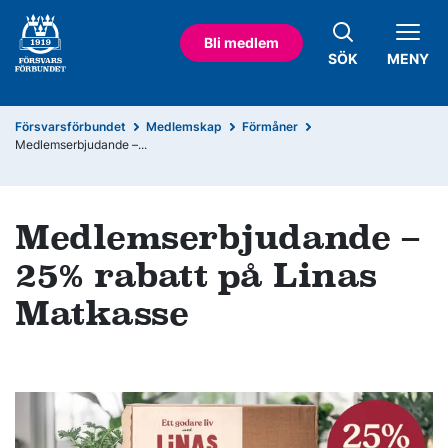
Bli medlem
SÖK
MENY
Försvarsförbundet
Medlemskap
Förmåner
Medlemserbjudande –...
Medlemserbjudande –
25% rabatt på Linas
Matkasse