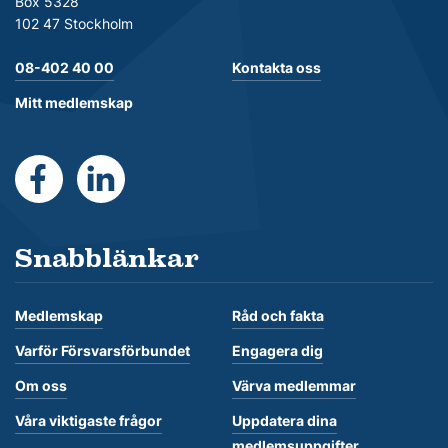
Box 5328
102 47 Stockholm
08-402 40 00
Kontakta oss
Mitt medlemskap
https://www.facebook.com/Forsvarsforbundet
https://se.linkedin.com/company/forsvarsforb
Snabblänkar
Medlemskap
Råd och fakta
Varför Försvarsförbundet
Engagera dig
Om oss
Värva medlemmar
Våra viktigaste frågor
Uppdatera dina
medlemsuppgifter