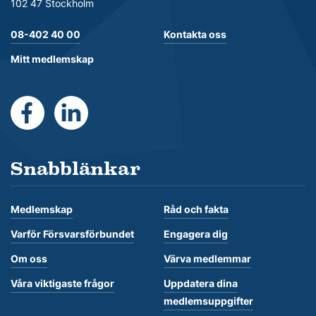
102 47 Stockholm
08-402 40 00
Kontakta oss
Mitt medlemskap
https://www.facebook.com/Forsvarsforbundet
https://se.linkedin.com/company/forsvarsforb
Snabblänkar
Medlemskap
Råd och fakta
Varför Försvarsförbundet
Engagera dig
Om oss
Värva medlemmar
Våra viktigaste frågor
Uppdatera dina
medlemsuppgifter