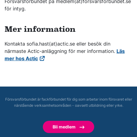
Försvarsförbundet på medlem(at)forsvarsforbundet.se
för intyg.
Mer information
Kontakta sofia.hast(at)actic.se eller besök din
närmaste Actic-anläggning för mer information.
Läs
mer hos Actic
Försvarsförbundet är fackförbundet för dig som arbetar inom försvaret eller
närstående verksamhetsområden - oavsett utbildning eller yrke.
Bli medlem