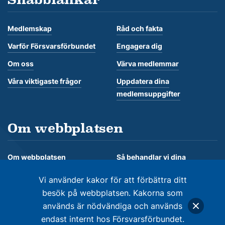
Medlemskap
Råd och fakta
Varför Försvarsförbundet
Engagera dig
Om oss
Värva medlemmar
Våra viktigaste frågor
Uppdatera dina
medlemsuppgifter
Om webbplatsen
Om webbplatsen
Så behandlar vi dina
personuppgifter
Om kakor
Vi använder kakor för att förbättra ditt
besök på webbplatsen. Kakorna som
används är nödvändiga och används
endast internt hos Försvarsförbundet.
© Försvarsförbundet 2026. Alla rättigheter förbehålles