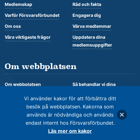
Medlemskap
Råd och fakta
Varför Försvarsförbundet
Engagera dig
Om oss
Värva medlemmar
Våra viktigaste frågor
Uppdatera dina
medlemsuppgifter
Om webbplatsen
Om webbplatsen
Så behandlar vi dina
personuppgifter
Om kakor
Vi använder kakor för att förbättra ditt
besök på webbplatsen. Kakorna som
används är nödvändiga och används
endast internt hos Försvarsförbundet.
© Försvarsförbundet 2026. Alla rättigheter förbehålles
Läs mer om kakor