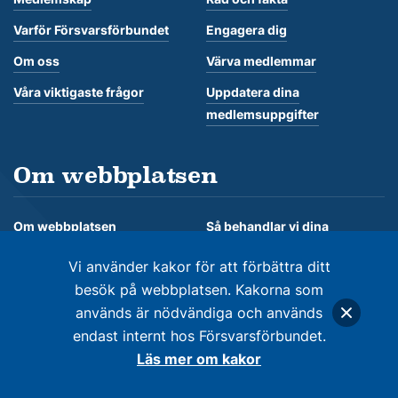
Varför Försvarsförbundet
Engagera dig
Om oss
Värva medlemmar
Våra viktigaste frågor
Uppdatera dina
medlemsuppgifter
Om webbplatsen
Om webbplatsen
Så behandlar vi dina
personuppgifter
Om kakor
Vi använder kakor för att förbättra ditt
besök på webbplatsen. Kakorna som
används är nödvändiga och används
endast internt hos Försvarsförbundet.
© Försvarsförbundet 2026. Alla rättigheter förbehålles
Läs mer om kakor