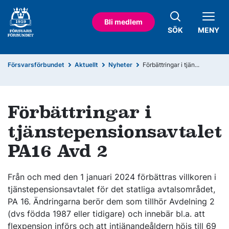
Bli medlem
SÖK
MENY
Försvarsförbundet
Aktuellt
Nyheter
Förbättringar i tjän...
Förbättringar i
tjänstepensionsavtalet
PA16 Avd 2
Från och med den 1 januari 2024 förbättras villkoren i
tjänstepensionsavtalet för det statliga avtalsområdet,
PA 16. Ändringarna berör dem som tillhör Avdelning 2
(dvs födda 1987 eller tidigare) och innebär bl.a. att
flexpension införs och att intjänandeåldern höjs till 69