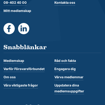
08-402 40 00
Kontakta oss
Mitt medlemskap
https://www.facebook.com/Forsvarsforbundet
https://se.linkedin.com/company/forsvarsforb
Snabblänkar
Medlemskap
Råd och fakta
Varför Försvarsförbundet
Engagera dig
Om oss
Värva medlemmar
Våra viktigaste frågor
Uppdatera dina
medlemsuppgifter