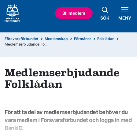
Bli medlem
SÖK
MENY
Försvarsförbundet
Medlemskap
Förmåner
Folklådan
Medlemserbjudande Fo...
Medlemserbjudande
Folklådan
För att ta del av medlemserbjudandet behöver du
vara medlem i Försvarsförbundet och logga in med
BankID.