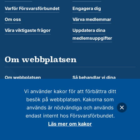
Varför Försvarsförbundet
Engagera dig
Om oss
Värva medlemmar
Våra viktigaste frågor
Uppdatera dina
medlemsuppgifter
Om webbplatsen
Om webbplatsen
Så behandlar vi dina
personuppgifter
Om kakor
Vi använder kakor för att förbättra ditt
besök på webbplatsen. Kakorna som
används är nödvändiga och används
endast internt hos Försvarsförbundet.
© Försvarsförbundet 2026. Alla rättigheter förbehålles
Läs mer om kakor