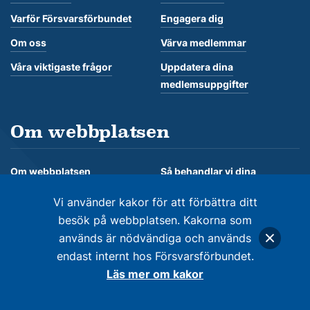
Varför Försvarsförbundet
Engagera dig
Om oss
Värva medlemmar
Våra viktigaste frågor
Uppdatera dina
medlemsuppgifter
Om webbplatsen
Om webbplatsen
Så behandlar vi dina
personuppgifter
Om kakor
Vi använder kakor för att förbättra ditt
besök på webbplatsen. Kakorna som
används är nödvändiga och används
endast internt hos Försvarsförbundet.
© Försvarsförbundet 2026. Alla rättigheter förbehålles
Läs mer om kakor