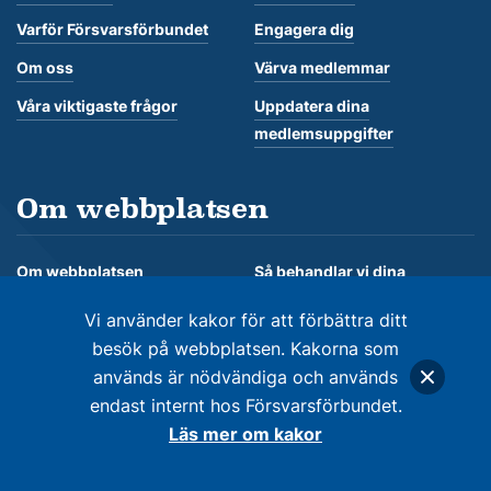
Varför Försvarsförbundet
Engagera dig
Om oss
Värva medlemmar
Våra viktigaste frågor
Uppdatera dina
medlemsuppgifter
Om webbplatsen
Om webbplatsen
Så behandlar vi dina
personuppgifter
Om kakor
Vi använder kakor för att förbättra ditt
besök på webbplatsen. Kakorna som
används är nödvändiga och används
endast internt hos Försvarsförbundet.
© Försvarsförbundet 2026. Alla rättigheter förbehålles
Läs mer om kakor