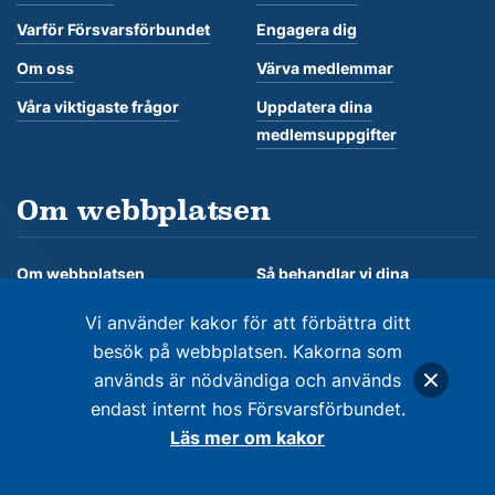
Varför Försvarsförbundet
Engagera dig
Om oss
Värva medlemmar
Våra viktigaste frågor
Uppdatera dina
medlemsuppgifter
Om webbplatsen
Om webbplatsen
Så behandlar vi dina
personuppgifter
Om kakor
Vi använder kakor för att förbättra ditt
besök på webbplatsen. Kakorna som
används är nödvändiga och används
endast internt hos Försvarsförbundet.
© Försvarsförbundet 2026. Alla rättigheter förbehålles
Läs mer om kakor