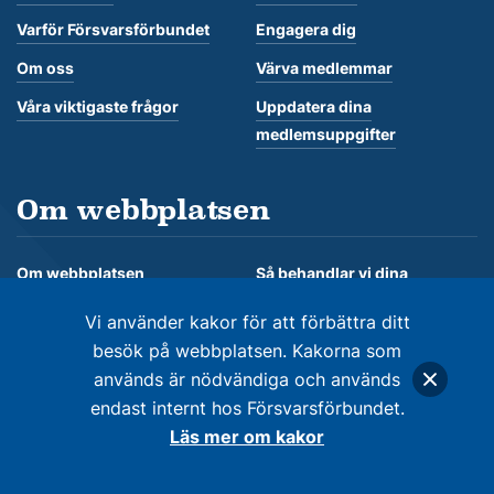
Varför Försvarsförbundet
Engagera dig
Om oss
Värva medlemmar
Våra viktigaste frågor
Uppdatera dina
medlemsuppgifter
Om webbplatsen
Om webbplatsen
Så behandlar vi dina
personuppgifter
Om kakor
Vi använder kakor för att förbättra ditt
besök på webbplatsen. Kakorna som
används är nödvändiga och används
endast internt hos Försvarsförbundet.
© Försvarsförbundet 2026. Alla rättigheter förbehålles
Läs mer om kakor