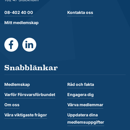
08-402 40 00
Kontakta oss
Mitt medlemskap
https://www.facebook.com/Forsvarsforbundet
https://se.linkedin.com/company/forsvarsforb
Snabblänkar
Medlemskap
Råd och fakta
Varför Försvarsförbundet
Engagera dig
Om oss
Värva medlemmar
Våra viktigaste frågor
Uppdatera dina
medlemsuppgifter