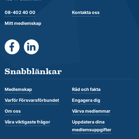
08-402 40 00
Kontakta oss
Mitt medlemskap
https://www.facebook.com/Forsvarsforbundet
https://se.linkedin.com/company/forsvarsforb
Snabblänkar
Medlemskap
Råd och fakta
Varför Försvarsförbundet
Engagera dig
Om oss
Värva medlemmar
Våra viktigaste frågor
Uppdatera dina
medlemsuppgifter