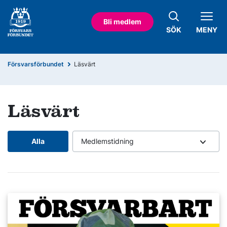
Bli medlem
SÖK
MENY
Försvarsförbundet
Läsvärt
Läsvärt
Alla
Medlemstidning
Läs mer