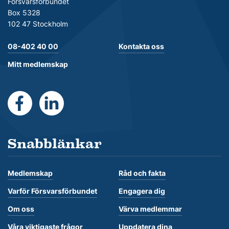
Försvarsförbundet
Box 5328
102 47 Stockholm
08-402 40 00
Kontakta oss
Mitt medlemskap
https://www.facebook.com/Forsvarsforbundet
https://se.linkedin.com/company/forsvarsforb
Snabblänkar
Medlemskap
Råd och fakta
Varför Försvarsförbundet
Engagera dig
Om oss
Värva medlemmar
Våra viktigaste frågor
Uppdatera dina