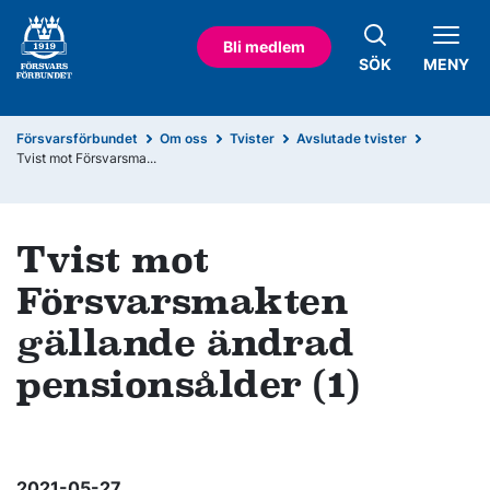
Bli medlem
SÖK
MENY
Försvarsförbundet
Om oss
Tvister
Avslutade tvister
Tvist mot Försvarsma...
Tvist mot
Försvarsmakten
gällande ändrad
pensionsålder (1)
2021-05-27