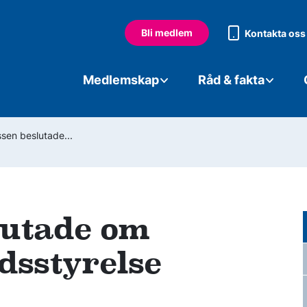
Bli medlem
Kontakta oss
Medlemskap
Råd & fakta
sen beslutade...
lutade om
dsstyrelse