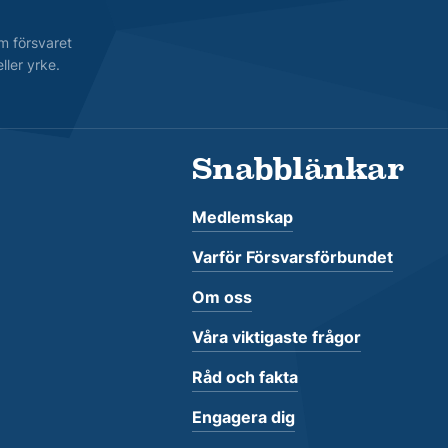
m försvaret
ller yrke.
Snabblänkar
Medlemskap
Varför Försvarsförbundet
Om oss
Våra viktigaste frågor
Råd och fakta
Engagera dig