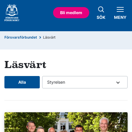
Bli medlem
SÖK
MENY
Försvarsförbundet
Läsvärt
Läsvärt
Alla
Styrelsen
Läs mer