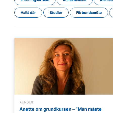
Hallå där
Studier
Förbundsmöte
Läs mer
KURSER
Anette om grundkursen – ”Man måste