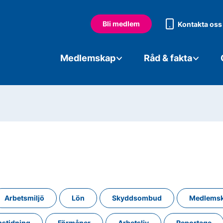
Bli medlem
Kontakta oss
Medlemskap
Råd & fakta
Arbetsmiljö
Lön
Skyddsombud
Medlems
stidning
Förmåner
Arbetsliv
Reportage