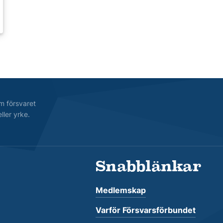
m försvaret
ller yrke.
Snabblänkar
Medlemskap
Varför Försvarsförbundet