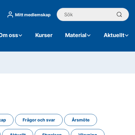
Sök
Mitt medlemskap
Om oss
Kurser
Material
Aktuellt
kap
Frågor och svar
Årsmöte
Aktuellt
Styrelsen
Värvning